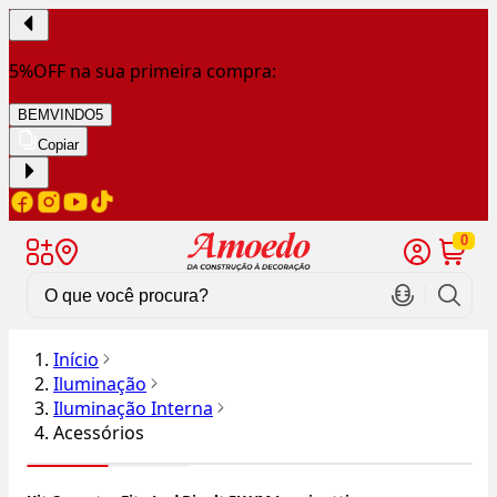
5%OFF na sua primeira compra:
BEMVINDO5
Copiar
0
Início
Iluminação
Iluminação Interna
Acessórios