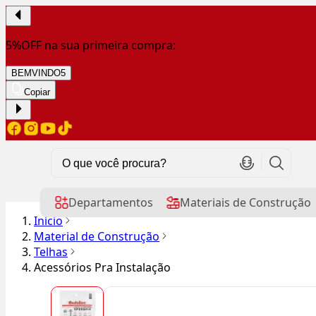
5%OFF na sua primeira compra:
BEMVINDO5
Copiar
Departamentos
Materiais de Construção
Início
Material de Construção
Telhas
Acessórios Pra Instalação