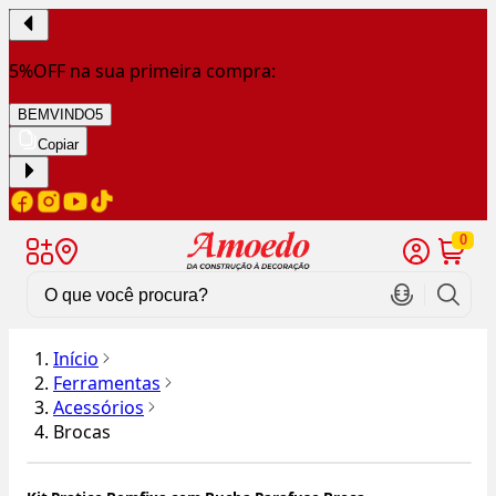
5%OFF na sua primeira compra:
BEMVINDO5
Copiar
0
Início
Ferramentas
Acessórios
Brocas