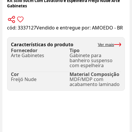
Kit Stilo 50cm Com Lavatório e Espelheira Freijó Nude Arte
Gabinetes
cód:
3337127
Vendido e entregue por:
AMOEDO - BR
Características do produto
Ver mais
Fornecedor
Tipo
Arte Gabinetes
Gabinete para
banheiro suspenso
com espelheira
Cor
Material Composição
Freijó Nude
MDF/MDP com
acabamento laminado