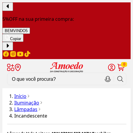
5%OFF na sua primeira compra:
BEMVINDO5
Copiar
0
Início
Iluminação
Lâmpadas
Incandescente