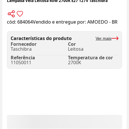
Lâmpada Vela Leitosa 40W 2700K E27 127V Taschibra
cód:
684064
Vendido e entregue por:
AMOEDO - BR
Características do produto
Ver mais
Fornecedor
Cor
Taschibra
Leitosa
Referência
Temperatura de cor
11050011
2700K