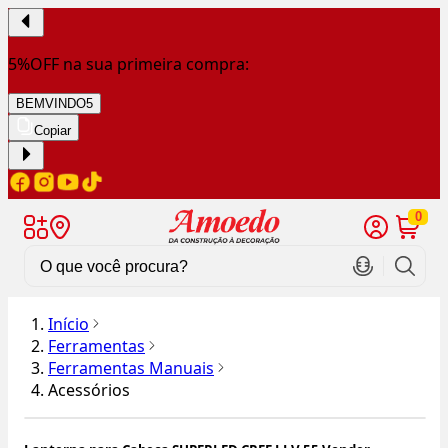
5%OFF na sua primeira compra:
BEMVINDO5
Copiar
0
Início
Ferramentas
Ferramentas Manuais
Acessórios