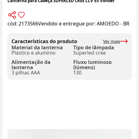
Lanterna para Cabeça SUPERLED CREE LLV 55 Vonder
cód:
2173566
Vendido e entregue por:
AMOEDO - BR
Características do produto
Ver mais
Material da lanterna
Tipo de lâmpada
Plástico e alumínio
Superled cree
Alimentação da
Fluxo luminoso
lanterna
(lúmens)
3 pilhas AAA
130