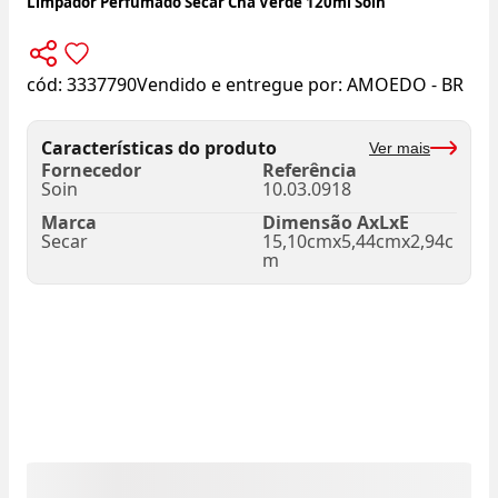
Limpador Perfumado Secar Chá Verde 120ml Soin
cód:
3337790
Vendido e entregue por:
AMOEDO - BR
Características do produto
Ver mais
Fornecedor
Referência
Soin
10.03.0918
Marca
Dimensão AxLxE
Secar
15,10cmx5,44cmx2,94c
m