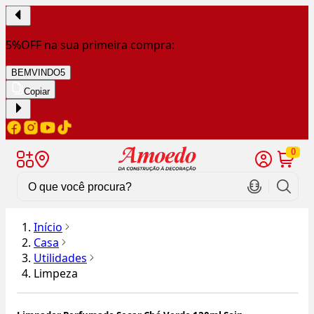
5%OFF na sua primeira compra:
BEMVINDO5
Copiar
0
Início
Casa
Utilidades
Limpeza