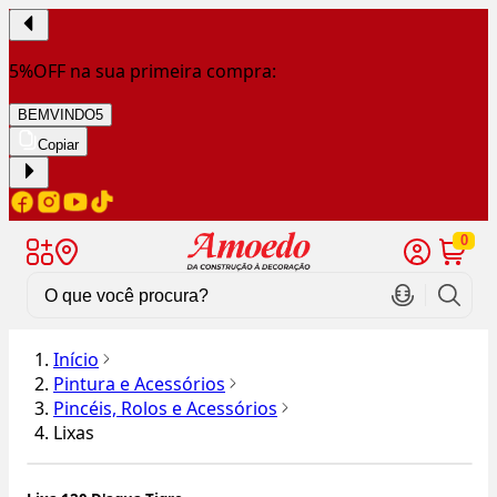
5%OFF na sua primeira compra:
BEMVINDO5
Copiar
0
Início
Pintura e Acessórios
Pincéis, Rolos e Acessórios
Lixas