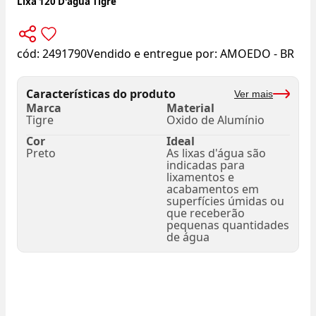
Lixa 120 D'agua Tigre
cód:
2491790
Vendido e entregue por:
AMOEDO - BR
Características do produto
Ver mais
Marca
Material
Tigre
Oxido de Alumínio
Cor
Ideal
Preto
As lixas d'água são
indicadas para
lixamentos e
acabamentos em
superfícies úmidas ou
que receberão
pequenas quantidades
de água