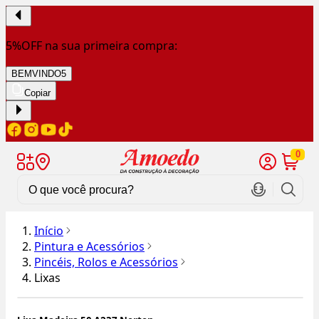
5%OFF na sua primeira compra:
BEMVINDO5
Copiar
0
Início
Pintura e Acessórios
Pincéis, Rolos e Acessórios
Lixas