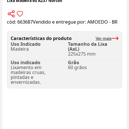
Lixa Madeira 60 A237 Norton
cód:
663687
Vendido e entregue por:
AMOEDO - BR
Características do produto
Ver mais
Uso Indicado
Tamanho da Lixa
Madeira
(AxL)
225x275 mm
Uso indicado
Grão
Lixamento em
60 grãos
madeiras cruas,
pintadas e
envernizadas.