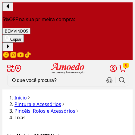
5%OFF na sua primeira compra:
BEMVINDO5
Copiar
0
Início
Pintura e Acessórios
Pincéis, Rolos e Acessórios
Lixas