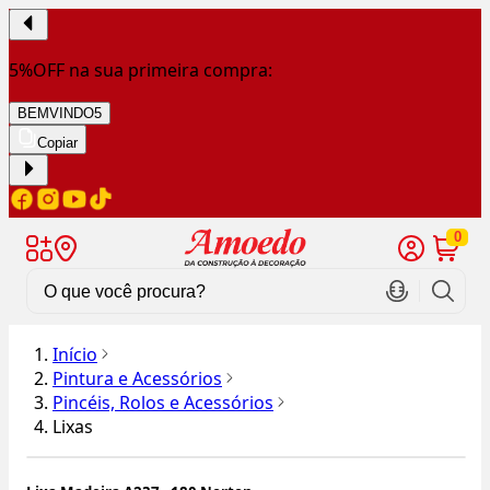
5%OFF na sua primeira compra:
BEMVINDO5
Copiar
0
Início
Pintura e Acessórios
Pincéis, Rolos e Acessórios
Lixas