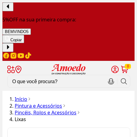
5%OFF na sua primeira compra:
BEMVINDO5
Copiar
0
Início
Pintura e Acessórios
Pincéis, Rolos e Acessórios
Lixas