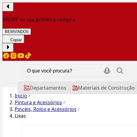
5%OFF na sua primeira compra:
BEMVINDO5
Copiar
Departamentos
Materiais de Construção
Início
Pintura e Acessórios
Pincéis, Rolos e Acessórios
Lixas