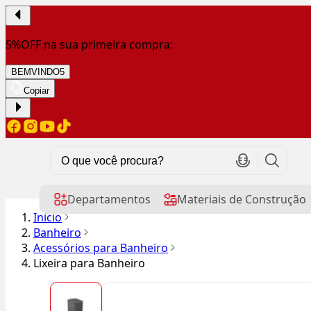
5%OFF na sua primeira compra:
BEMVINDO5
Copiar
Departamentos
Materiais de Construção
Início
Banheiro
Acessórios para Banheiro
Lixeira para Banheiro