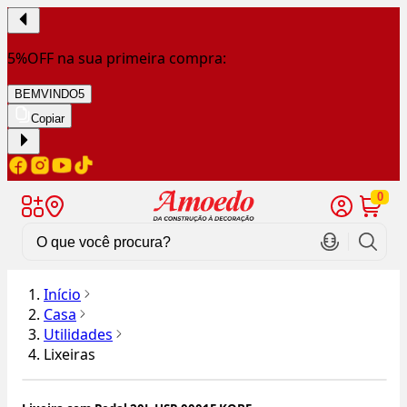
5%OFF na sua primeira compra:
BEMVINDO5
Copiar
0
Início
Casa
Utilidades
Lixeiras