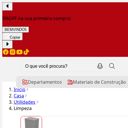
5%OFF na sua primeira compra:
BEMVINDO5
Copiar
Departamentos
Materiais de Construção
Início
Casa
Utilidades
Limpeza