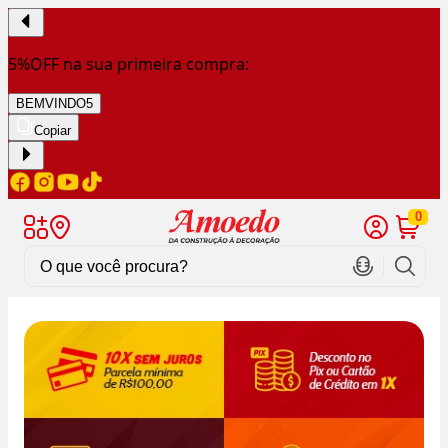
5%OFF na sua primeira compra:
BEMVINDO5
Copiar
0