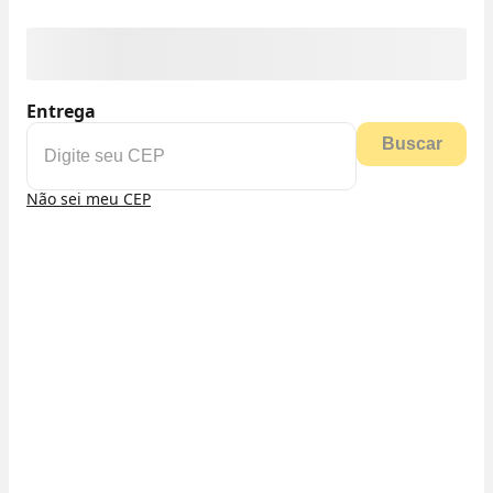
Entrega
Buscar
Não sei meu CEP