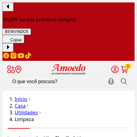
5%OFF na sua primeira compra:
BEMVINDO5
Copiar
0
Início
Casa
Utilidades
Limpeza