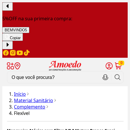
5%OFF na sua primeira compra:
BEMVINDO5
Copiar
0
Início
Material Sanitário
Complemento
Flexível