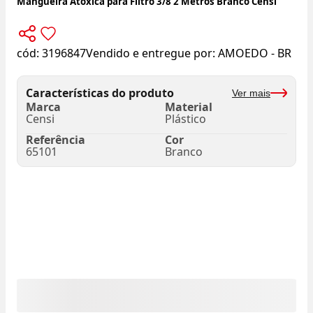
Mangueira Atóxica para Filtro 3/8 2 Metros Branco Censi
cód:
3196847
Vendido e entregue por:
AMOEDO - BR
Características do produto
Ver mais
Marca
Material
Censi
Plástico
Referência
Cor
65101
Branco