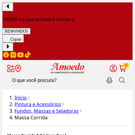
5%OFF na sua primeira compra:
BEMVINDO5
Copiar
0
Início
Pintura e Acessórios
Fundos, Massas e Seladoras
Massa Corrida