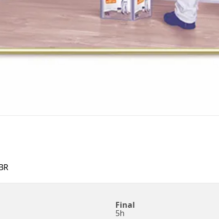
BR
Final
5h