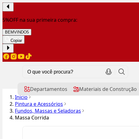
5%OFF na sua primeira compra:
BEMVINDO5
Copiar
Departamentos
Materiais de Construção
Início
Pintura e Acessórios
Fundos, Massas e Seladoras
Massa Corrida