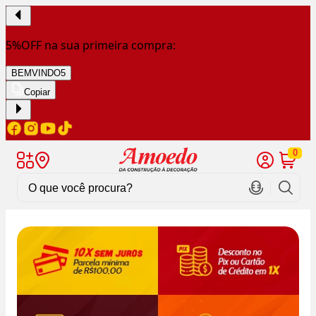
5%OFF na sua primeira compra:
BEMVINDO5
Copiar
0