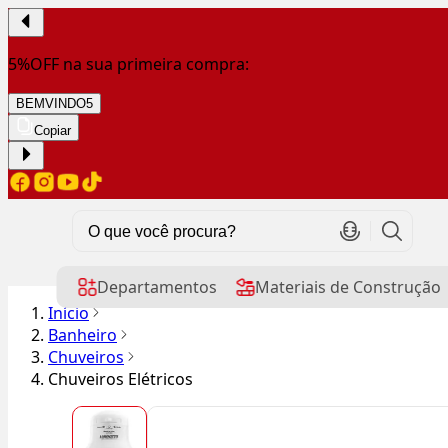
5%OFF na sua primeira compra:
BEMVINDO5
Copiar
Departamentos
Materiais de Construção
Início
Banheiro
Chuveiros
Chuveiros Elétricos