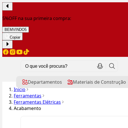
5%OFF na sua primeira compra:
BEMVINDO5
Copiar
Departamentos
Materiais de Construção
Início
Ferramentas
Ferramentas Elétricas
Acabamento