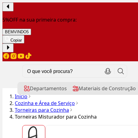
5%OFF na sua primeira compra:
BEMVINDO5
Copiar
Departamentos
Materiais de Construção
Início
Cozinha e Área de Serviço
Torneiras para Cozinha
Torneiras Misturador para Cozinha