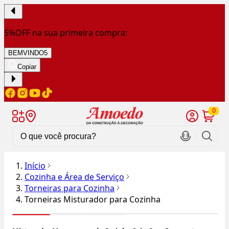
5%OFF na sua primeira compra:
BEMVINDO5
Copiar
0
Início
Cozinha e Área de Serviço
Torneiras para Cozinha
Torneiras Misturador para Cozinha