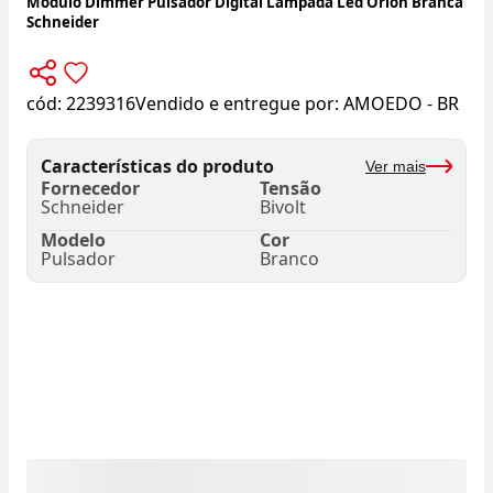
Módulo Dimmer Pulsador Digital Lâmpada Led Orion Branca
Schneider
cód:
2239316
Vendido e entregue por:
AMOEDO - BR
Características do produto
Ver mais
Fornecedor
Tensão
Schneider
Bivolt
Modelo
Cor
Pulsador
Branco