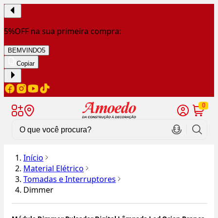
5%OFF na sua primeira compra:
BEMVINDO5
Copiar
0
Início
Material Elétrico
Tomadas e Interruptores
Dimmer