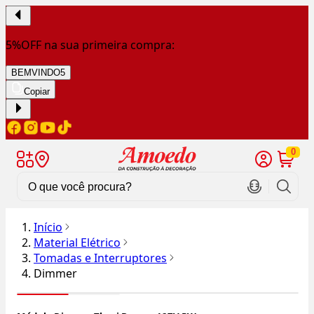
5%OFF na sua primeira compra:
BEMVINDO5
Copiar
0
Início
Material Elétrico
Tomadas e Interruptores
Dimmer