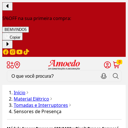
5%OFF na sua primeira compra:
BEMVINDO5
Copiar
0
Início
Material Elétrico
Tomadas e Interruptores
Sensores de Presença