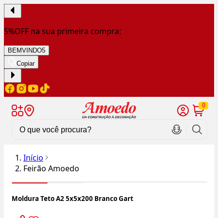
5%OFF na sua primeira compra:
BEMVINDO5
Copiar
0
Início
Feirão Amoedo
Moldura Teto A2 5x5x200 Branco Gart