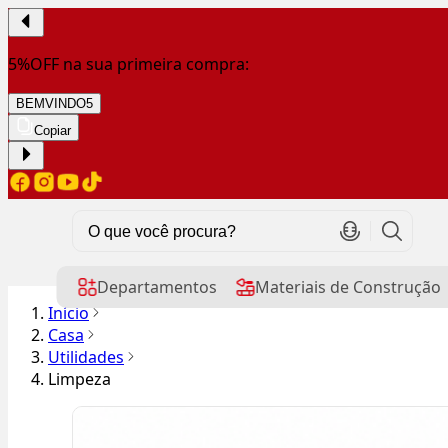
5%OFF na sua primeira compra:
BEMVINDO5
Copiar
Departamentos
Materiais de Construção
Início
Casa
Utilidades
Limpeza