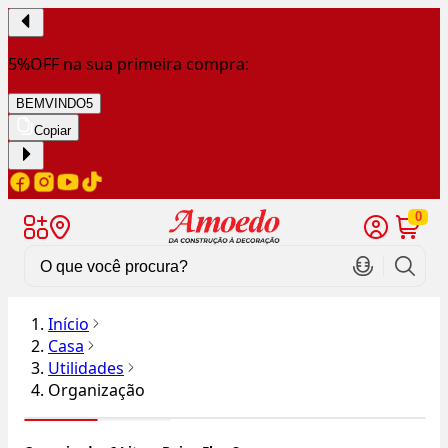
5%OFF na sua primeira compra:
BEMVINDO5
Copiar
0
Início
Casa
Utilidades
Organização