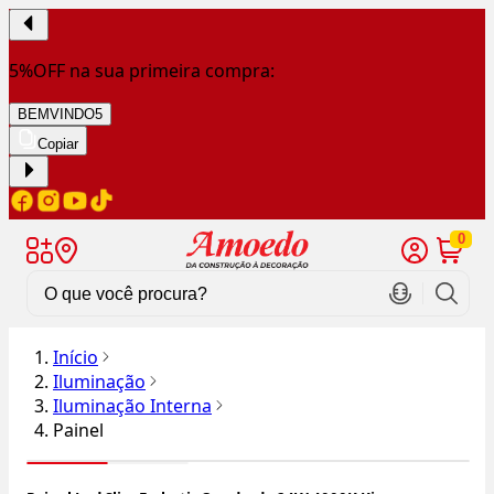
5%OFF na sua primeira compra:
BEMVINDO5
Copiar
0
Início
Iluminação
Iluminação Interna
Painel