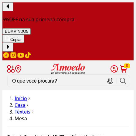
5%OFF na sua primeira compra:
BEMVINDO5
Copiar
0
Início
Casa
Têxteis
Mesa