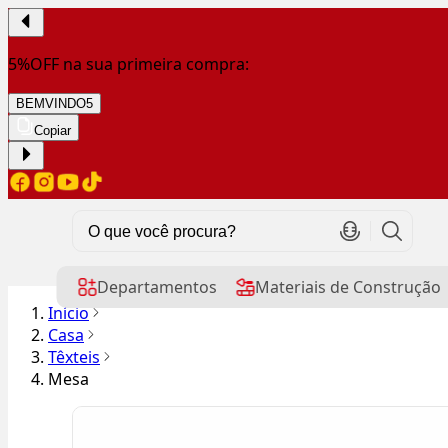
5%OFF na sua primeira compra:
BEMVINDO5
Copiar
Departamentos
Materiais de Construção
Início
Casa
Têxteis
Mesa