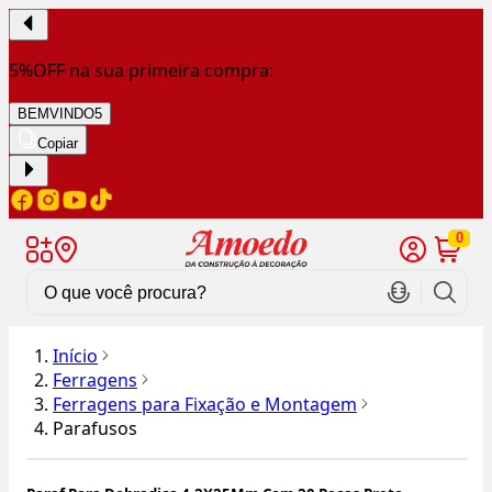
5%OFF na sua primeira compra:
BEMVINDO5
Copiar
0
Início
Ferragens
Ferragens para Fixação e Montagem
Parafusos