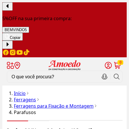
5%OFF na sua primeira compra:
BEMVINDO5
Copiar
0
Início
Ferragens
Ferragens para Fixação e Montagem
Parafusos