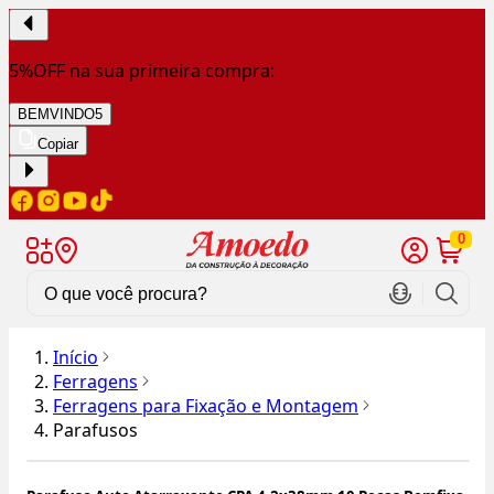
5%OFF na sua primeira compra:
BEMVINDO5
Copiar
0
Início
Ferragens
Ferragens para Fixação e Montagem
Parafusos