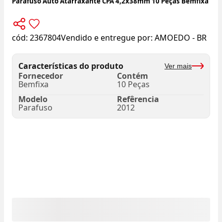
Parafuso Auto Atarraxante CPA 4,2x38mm 10 Peças Bemfixa
cód:
2367804
Vendido e entregue por:
AMOEDO - BR
Características do produto
Ver mais
Fornecedor
Contém
Bemfixa
10 Peças
Modelo
Refêrencia
Parafuso
2012