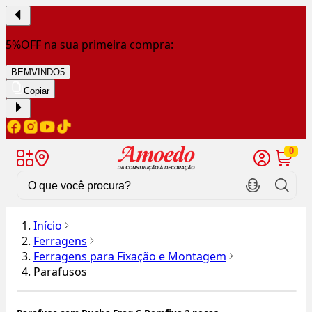
5%OFF na sua primeira compra:
BEMVINDO5
Copiar
0
Início
Ferragens
Ferragens para Fixação e Montagem
Parafusos