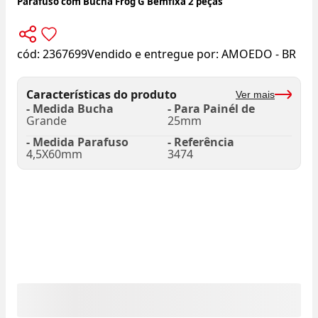
Parafuso com Bucha Frog G Bemfixa 2 peças
cód:
2367699
Vendido e entregue por:
AMOEDO - BR
Características do produto
Ver mais
- Medida Bucha
- Para Painél de
Grande
25mm
- Medida Parafuso
- Referência
4,5X60mm
3474