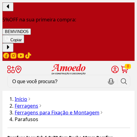
5%OFF na sua primeira compra:
BEMVINDO5
Copiar
0
Início
Ferragens
Ferragens para Fixação e Montagem
Parafusos