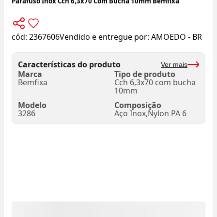
Parafuso Inox Cch 6,3x70 Com Bucha 10mm Bemfixa
cód:
2367606
Vendido e entregue por:
AMOEDO - BR
Características do produto
Ver mais
Marca
Tipo de produto
Bemfixa
Cch 6,3x70 com bucha
10mm
Modelo
Composição
3286
Aço Inox,Nylon PA 6