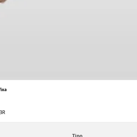
ixa
BR
Tipo