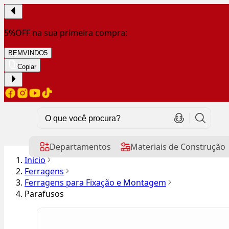
5%OFF na sua primeira compra:
BEMVINDO5
Copiar
Departamentos
Materiais de Construção
Início
Ferragens
Ferragens para Fixação e Montagem
Parafusos