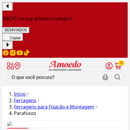
5%OFF na sua primeira compra:
BEMVINDO5
Copiar
0
Início
Ferragens
Ferragens para Fixação e Montagem
Parafusos