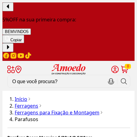
5%OFF na sua primeira compra:
BEMVINDO5
Copiar
0
Início
Ferragens
Ferragens para Fixação e Montagem
Parafusos