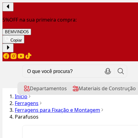
5%OFF na sua primeira compra:
BEMVINDO5
Copiar
Departamentos
Materiais de Construção
Início
Ferragens
Ferragens para Fixação e Montagem
Parafusos