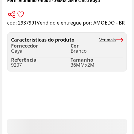
Perfil Alumínio Embutir 36MM 2M Branco Gaya
cód:
2937991
Vendido e entregue por:
AMOEDO - BR
Características do produto
Ver mais
Fornecedor
Cor
Gaya
Branco
Referência
Tamanho
9207
36MMx2M