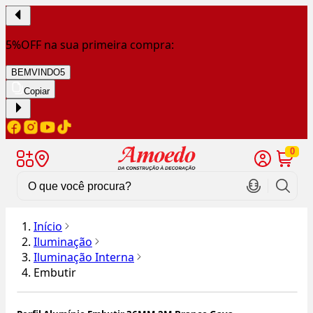
5%OFF na sua primeira compra:
BEMVINDO5
Copiar
0
Início
Iluminação
Iluminação Interna
Embutir