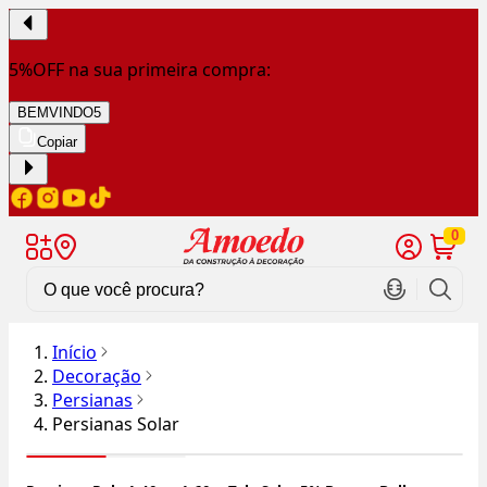
5%OFF na sua primeira compra:
BEMVINDO5
Copiar
0
Início
Decoração
Persianas
Persianas Solar