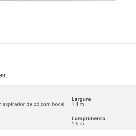
x
BR
Largura
m aspirador de pó com bocal
1.4 m
Comprimento
1.6 m