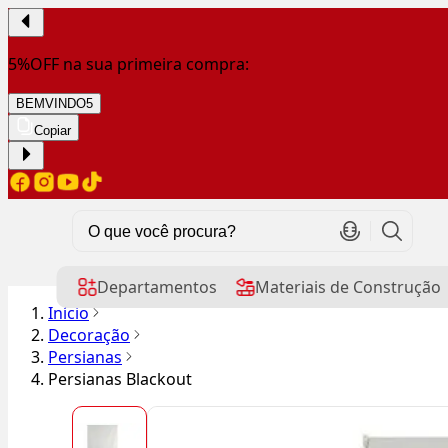
5%OFF na sua primeira compra:
BEMVINDO5
Copiar
Departamentos
Materiais de Construção
Início
Decoração
Persianas
Persianas Blackout