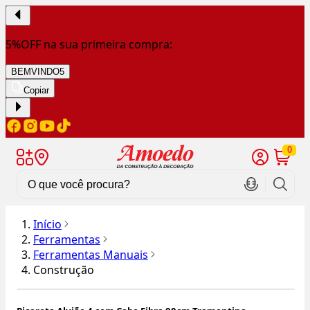
5%OFF na sua primeira compra:
BEMVINDO5
Copiar
0
Início
Ferramentas
Ferramentas Manuais
Construção