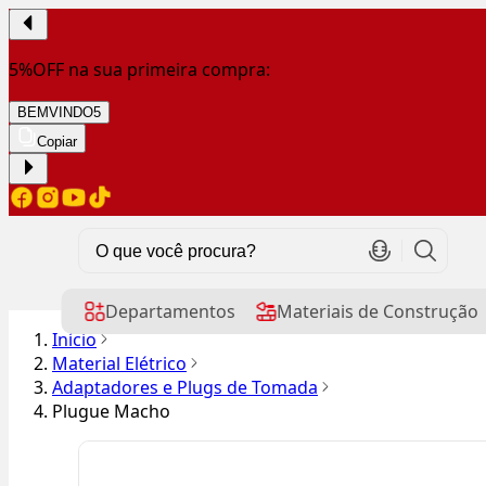
5%OFF na sua primeira compra:
BEMVINDO5
Copiar
Departamentos
Materiais de Construção
Início
Material Elétrico
Adaptadores e Plugs de Tomada
Plugue Macho