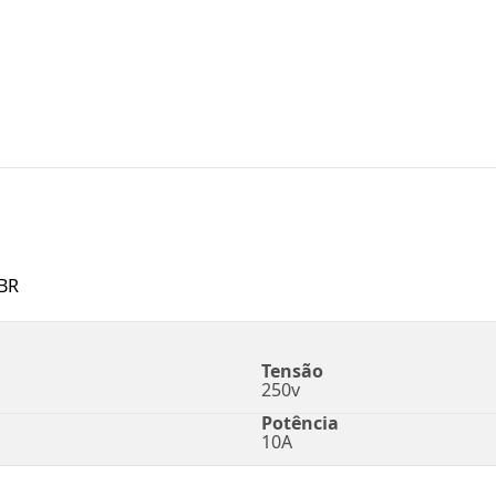
BR
Tensão
250v
Potência
10A